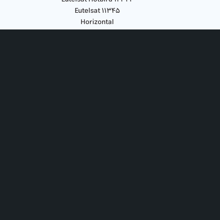
Eutelsat ۱۱۳۴۵
Horizontal
زمان: جمعه‌ها
ساعت: ۲۰ به‌وقت ترکیه
۲۰:۳۰ به‌وقت ایران
لطفا سوالات خود را از طریق اینستاگرام، فیسبوک، یوتیوب
و واتس‌آپ (۰۰۳۱۶۴۴۵۱۲۲۲۲) کلیسای جامع ارسال نمایید،
تا به سوالات شما پاسخ دهیم.
همینطور میتوانید به طور مستقیم، از طریق شماره تماس
۰۰۳۱۳۶۲۰۳۱۱۱۱ در حین پخش برنامه، با واعظ مهمان در
ارتباط باشید.
لطفا دوستان خود را دعوت کنید تا در این برکات الهی، سهیم
شوند.