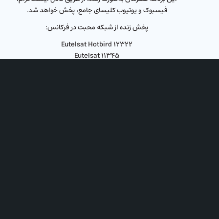
فیسبوک و یوتیوب کلیسای جامع، پخش خواهد شد.
پخش زنده از شبکه محبت در فرکانس:
Eutelsat Hotbird ۱۲۳۲۲
Eutelsat ۱۱۳۴۵
Horizontal
زمان: جمعه‌ها
ساعت: ۲۰ به‌وقت ترکیه
۲۰:۳۰ به‌وقت ایران
لطفا سوالات خود را از طریق اینستاگرام، فیسبوک، یوتیوب
و واتس‌آپ (۰۰۳۱۶۴۴۵۱۲۲۲۲) کلیسای جامع ارسال نمایید،
تا به سوالات شما پاسخ دهیم.
همینطور میتوانید به طور مستقیم، از طریق شماره تماس
۰۰۳۱۳۶۲۰۳۱۱۱۱ در حین پخش برنامه، با واعظ مهمان در
ارتباط باشید.
لطفا دوستان خود را دعوت کنید تا در این برکات الهی، سهیم
شوند.