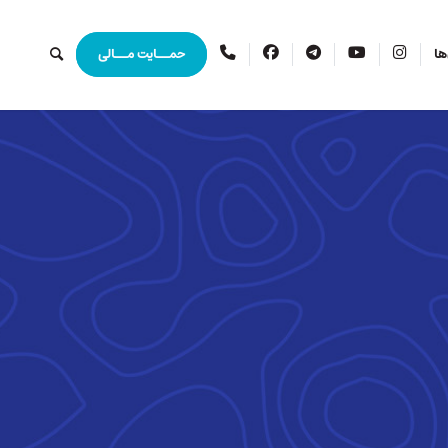
اینستاگرام
یوتیوب
تلگرام
فیس
ارتباط
ها
حمــایت مــالی
بوک
با
ما