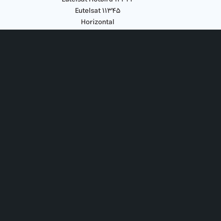
Eutelsat ۱۱۳۴۵
Horizontal
زمان: جمعه‌ها
ساعت: ۲۰ به‌وقت ترکیه
۲۰:۳۰ به‌وقت ایران
لطفا سوالات خود را از طریق اینستاگرام، فیسبوک، یوتیوب
و واتس‌آپ (۰۰۳۱۶۴۴۵۱۲۲۲۲) کلیسای جامع ارسال نمایید،
تا به سوالات شما پاسخ دهیم.
همینطور میتوانید به طور مستقیم، از طریق شماره تماس
۰۰۳۱۳۶۲۰۳۱۱۱۱ در حین پخش برنامه، با واعظ مهمان در
ارتباط باشید.
لطفا دوستان خود را دعوت کنید تا در این برکات الهی، سهیم
شوند.