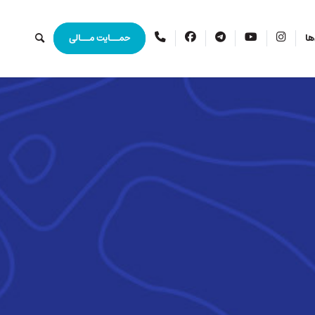
اینستاگرام
یوتیوب
تلگرام
فیس
ارتباط
ها
حمــایت مــالی
بوک
با
ما