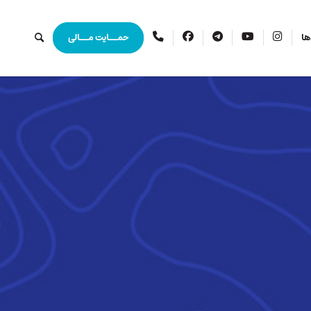
اینستاگرام
یوتیوب
تلگرام
فیس
ارتباط
ها
حمــایت مــالی
بوک
با
ما