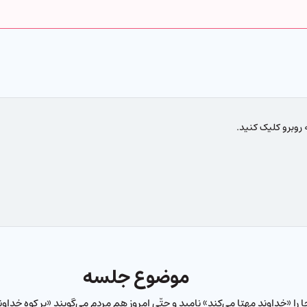
روبرو کلیک کنید.
موضوع جلسه
جا را «خداوند مهیّا می‌كند» نامید و حتّی امروز هم ‌مردم ‌می‌گویند «بر كوه خداون