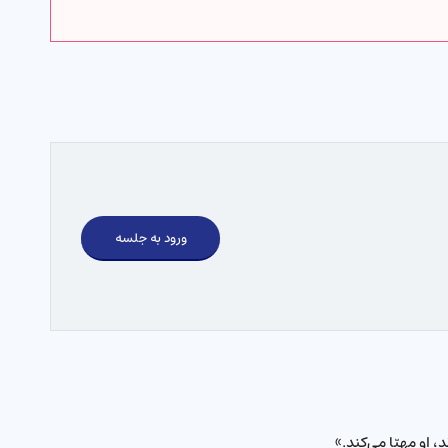
ورود به جلسه
د، او مهیّا می‌كند.»