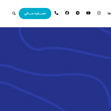
اینستاگرام
یوتیوب
تلگرام
فیس
ارتباط
ها
حمــایت مــالی
بوک
با
ما