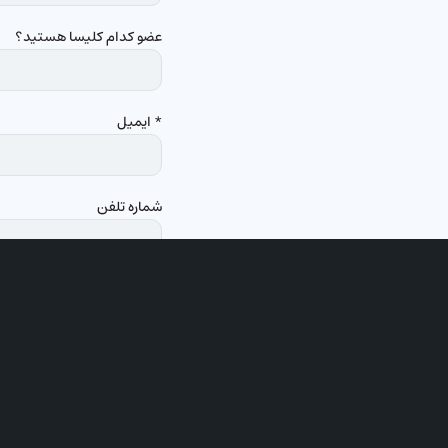
عضو کدام کلیسا هستید؟
* ایمیل
شماره تلفن
شرایط شرکت در جلسه:
۱. دوربین وب کم شما تا آخر جلسه باز باشد.
۲. هنگام ورود به جلسه میکروفون بسته باشد.
۳.با لباس کاملا رسمی و مناسب در جلسه حضور داشته باشید.
۴.لطفاً نام دیوایس زوم را، به اسم خودتان تغییر دهید.
۵.دوربین های لپ تاپ و یا موبایل خود را افقی تنظیم و ثابت نگه دارید.