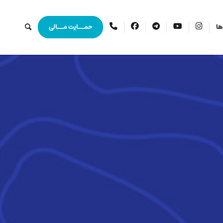
اینستاگرام
یوتیوب
تلگرام
فیس
ارتباط
ها
حمــایت مــالی
بوک
با
ما