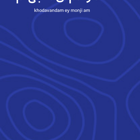
khodavandam ey monji am