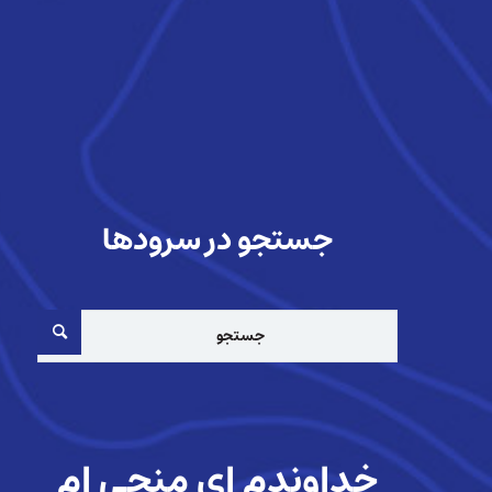
جستجو در سرودها
خداوندم ای منجی ام