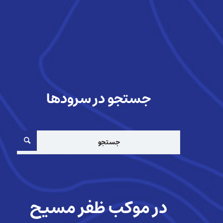
جستجو در سرودها
در موكب ظفر مسیح