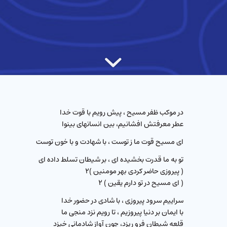
در موكب ظفر مسيح ، پیش رویم با قوت خدا
عطر معرفتش افشانیم، بین انسانهای بینوا
ای مسیح قوت ما ز توست ، با شهادت و با خون توست
تو به ما قدرت بخشیده ای ، بر شیطان تسلط داده ای
( پیروزی حاضر کردی بهر مومنین )۲
( ای مسیح در تو دارم يقين ) ۲
سراییم سرود پیروزی ، با شادی در حضور خدا
با ایمان بر دنیا پیروزیم ، تا رویم نزد منجی ما
قلعه شیطان فرو ریزد، چون آواز شادمانی خیزد