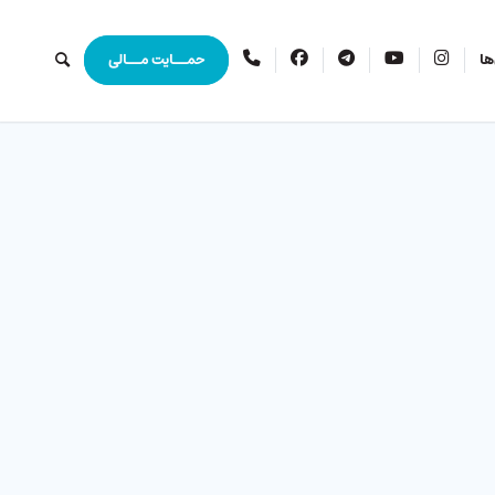
اینستاگرام
یوتیوب
تلگرام
فیس
ارتباط
ها
حمــایت مــالی
بوک
با
ما