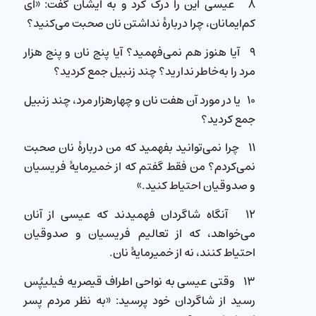
۸ عیسی این را درک كرد و به ایشان گفت: «ای
كم‌ایمانان، چرا دربارهٔ نداشتن نان صحبت می‌کنید؟
۹ آیا هنوز هم نمی‌فهمید؟ آیا پنج نان و پنج هزار
مرد را به‌خاطر ندارید؟ چند زنبیل جمع كردید؟
۱۰ یا در مورد آن هفت نان و چهارهزار مرد، چند زنبیل
جمع كردید؟
۱۱ چرا نمی‌توانید بفهمید كه من دربارهٔ نان صحبت
نمی‌کردم؟ من فقط گفتم كه از خمیرمایهٔ فریسیان
و صدوقیان احتیاط كنید.»
۱۲ آنگاه شاگردان فهمیدند كه عیسی از آنان
می‌خواهد، كه از تعالیم فریسیان و صدوقیان
احتیاط كنند، نه از خمیرمایهٔ نان.
۱۳ وقتی عیسی به نواحی اطراف قیصریه فیلیپُس
رسید از شاگردان خود پرسید: «به نظر مردم پسر