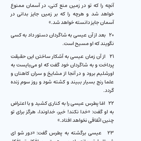
آنچه را كه تو در زمین منع كنی، در آسمان ممنوع
خواهد شد و هرچه را كه بر زمین جایز بدانی در
آسمان جایز دانسته خواهد شد.»
۲۰ بعد از آن عیسی به شاگردان دستور داد به کسی
نگویند كه او مسیح است.
۲۱ از آن زمان عیسی به آشكار ساختن این حقیقت
پرداخت و به شاگردان خود گفت كه او می‌بایست به
اورشلیم برود و در آنجا از مشایخ و سران كاهنان و
علما رنج بسیار ببیند و كشته شود و روز سوم زنده
گردد.
۲۲ امّا پطرس عیسی را به كناری كشید و با اعتراض
به او گفت: «خدا نكند! خیر، خداوندا، هرگز برای تو
چنین اتّفاقی نخواهد افتاد.»
۲۳ عیسی برگشته به پطرس گفت: «دور شو ای