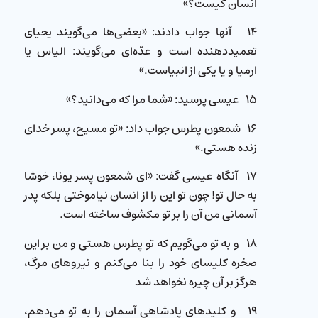
انسان كیست؟»
۱۴ آنها جواب دادند: «بعضی‌ها می‌گویند یحیای
تعمید‌دهنده است و عدّه‌ای می‌گویند: الیاس یا
ارمیا و یا یكی از انبیاست.»
۱۵ عیسی پرسید: «شما مرا كه می‌دانید؟»
۱۶ شمعون پطرس جواب داد: «تو مسیح، پسر خدای
زنده هستی.»
۱۷ آنگاه عیسی گفت: «ای شمعون پسر یونا، خوشا
به حال تو! چون تو این را از انسان نیاموختی بلكه پدر
آسمانی من آن را بر تو مكشوف ساخته است.
۱۸ و به تو می‌گویم كه تو پطرس هستی و من بر این
صخره كلیسای خود را بنا می‌کنم و نیروهای مرگ،
هرگز بر آن چیره نخواهد شد
۱۹ و كلیدهای پادشاهی آسمان را به تو می‌دهم،