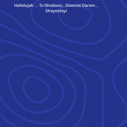
Hallelujah … To Ghodoosi…Doostat Daram…
Shayesteyi