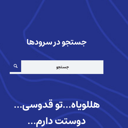
جستجو در سرودها
هللویاه…تو قدوسی…
دوستت دارم…