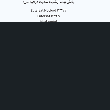
پخش زنده از شبکه محبت در فرکانس:
Eutelsat Hotbird ۱۲۳۲۲
Eutelsat ۱۱۳۴۵
Horizontal
زمان: جمعه‌ها
ساعت: ۲۰ به‌وقت ترکیه
۲۰:۳۰ به‌وقت ایران
لطفا سوالات خود را از طریق اینستاگرام، فیسبوک، یوتیوب
و واتس‌آپ (۰۰۳۱۶۴۴۵۱۲۲۲۲) کلیسای جامع ارسال نمایید،
تا به سوالات شما پاسخ دهیم.
همینطور میتوانید به طور مستقیم، از طریق شماره تماس
۰۰۳۱۳۶۲۰۳۱۱۱۱ در حین پخش برنامه، با واعظ مهمان در
ارتباط باشید.
لطفا دوستان خود را دعوت کنید تا در این برکات الهی، سهیم
شوند.