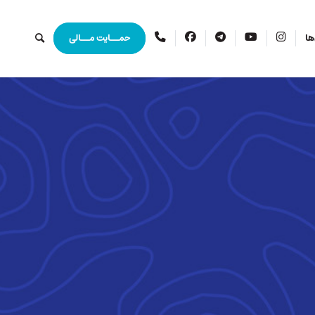
اینستاگرام
یوتیوب
تلگرام
فیس
ارتباط
ها
حمــایت مــالی
بوک
با
ما