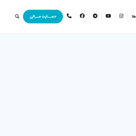
اینستاگرام
یوتیوب
تلگرام
فیس
ارتباط
ها
حمــایت مــالی
بوک
با
ما