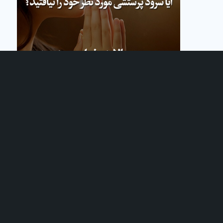
نام شما (الزامی)
ایمیل شما (الزامی)
شماره تلفن واتس آپ یا تلگرام