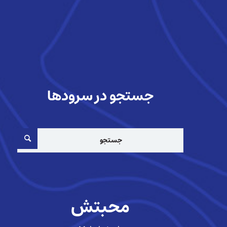
جستجو در سرودها
محبتش