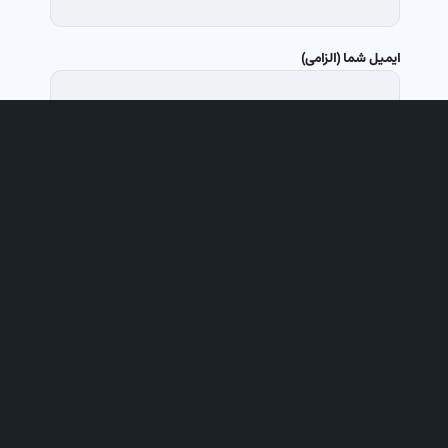
ایمیل شما (الزامی)
شماره تلفن واتس آپ یا تلگرام
موضوع
پیام شما