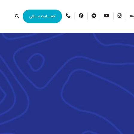
اینستاگرام
یوتیوب
تلگرام
فیس
ارتباط
ها
حمــایت مــالی
بوک
با
ما