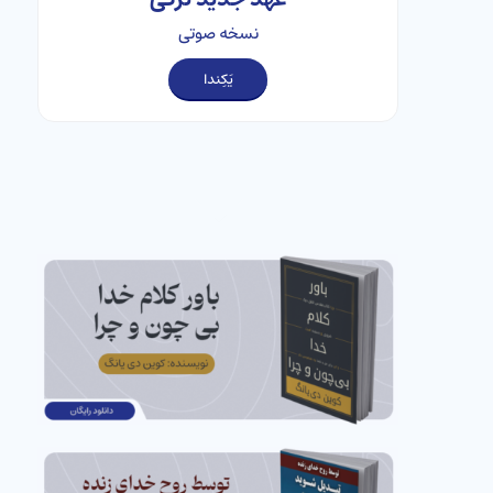
نسخه صوتی
یَکِندا