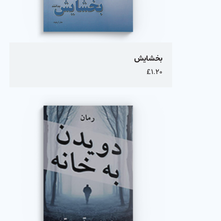
بخشایش
£۱.۲۰