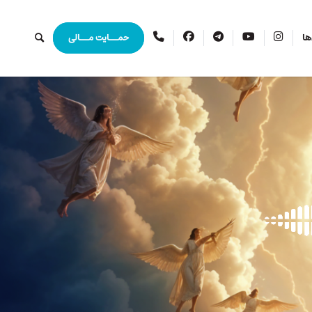
اینستاگرام
یوتیوب
تلگرام
فیس
ارتباط
ها
حمــایت مــالی
بوک
با
ما